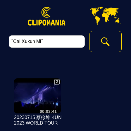
2
2
00:03:41
20230715 蔡徐坤 KUN
2023 WORLD TOUR
SG - Part 8