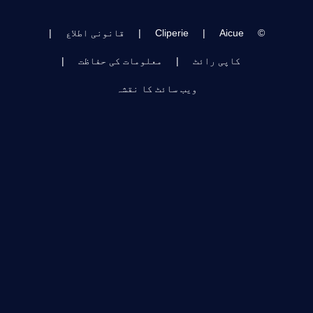
©
Aicue
|
Cliperie
|
قانونی اطلاع
|
کاپی رائٹ
|
معلومات کی حفاظت
|
ویب سائٹ کا نقشہ