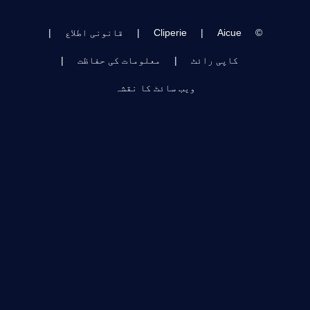
©
Aicue
|
Cliperie
|
قانونی اطلاع
|
کاپی رائٹ
|
معلومات کی حفاظت
|
ویب سائٹ کا نقشہ