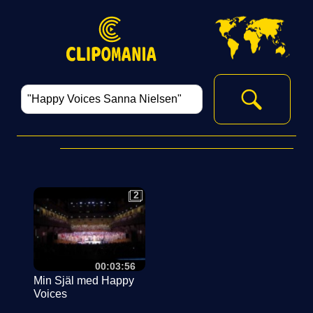
‏
2
2
00:03:56
Min Själ med Happy
Voices