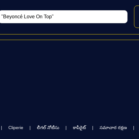
|
Cliperie
|
లీగల్ నోటీసు
|
కాపీరైట్
|
సమాచార రక్షణ
|