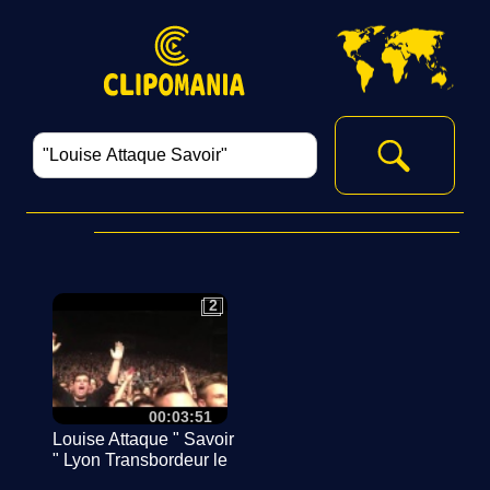
2
2
00:03:51
Louise Attaque " Savoir
" Lyon Transbordeur le
29/03/16....