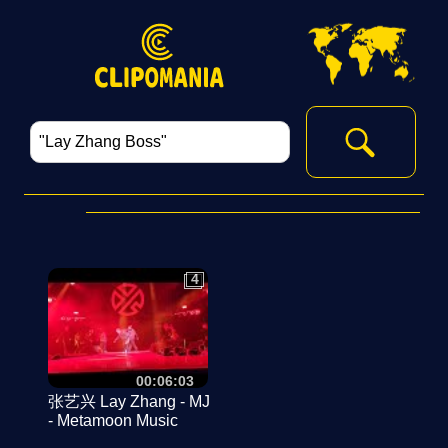
4
4
00:06:03
张艺兴 Lay Zhang - MJ
- Metamoon Music
Festival 11/26/22