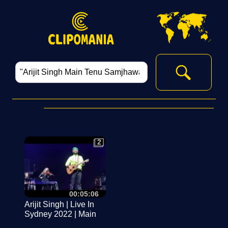
2
2
00:05:06
Arijit Singh | Live In
Sydney 2022 | Main
Tenu Samjhawan |