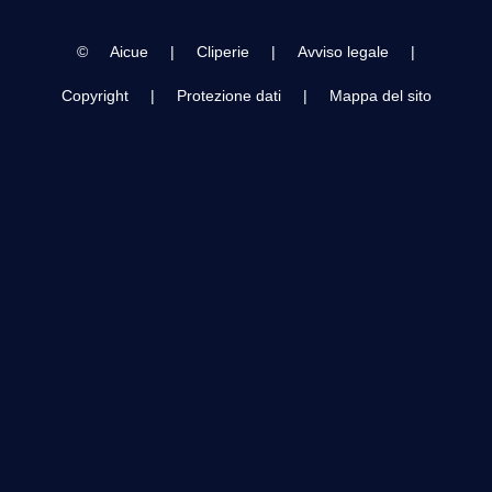
Hall
©
Aicue
|
Cliperie
|
Avviso legale
|
Copyright
|
Protezione dati
|
Mappa del sito