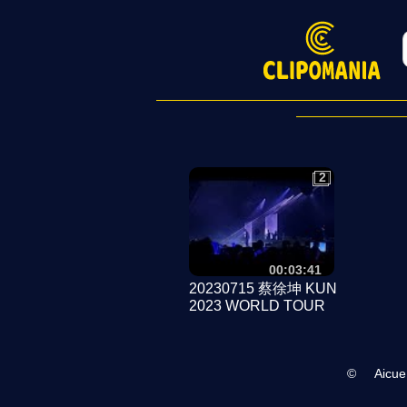
2
2
00:03:41
20230715 蔡徐坤 KUN
2023 WORLD TOUR
SG - Part 8
©
Aicue