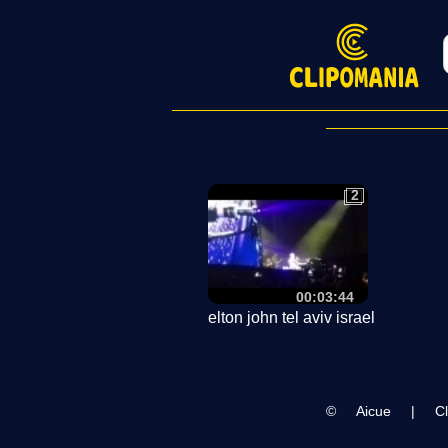
2
2
00:03:44
elton john tel aviv israel
©
Aicue
|
Cl