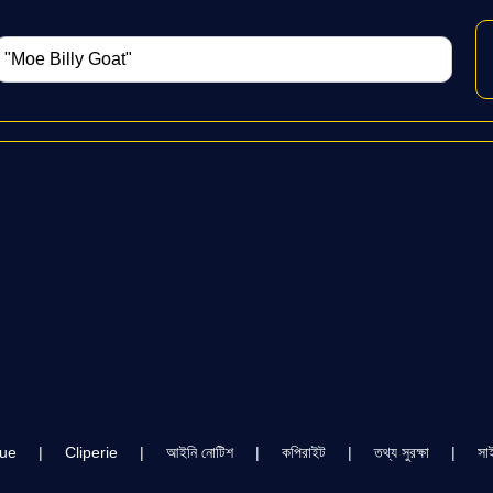
cue
|
Cliperie
|
আইনি নোটিশ
|
কপিরাইট
|
তথ্য সুরক্ষা
|
সা