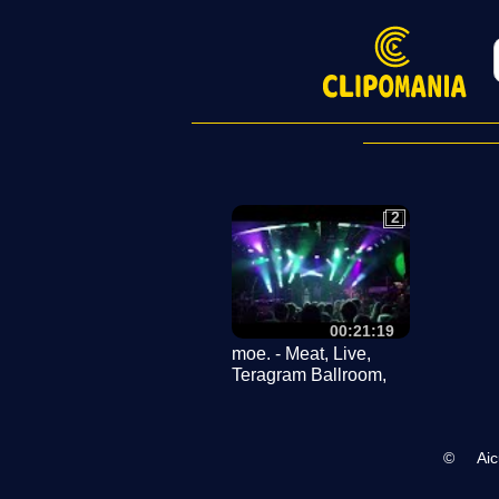
2
2
00:21:19
moe. - Meat, Live,
Teragram Ballroom,
Los Angeles, 1-19-24 ,
in 4K
©
Ai