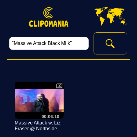
2
2
00:06:10
Massive Attack w. Liz
Fraser @ Northside,
DK 7.06.2024 - Black