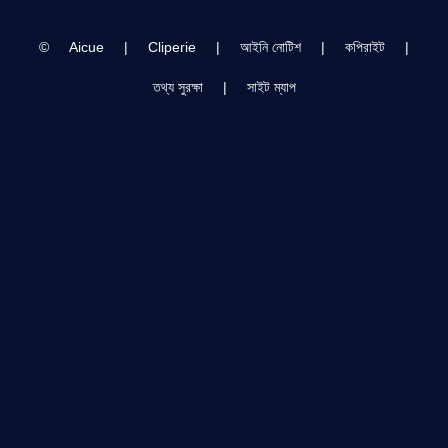
(Rosemont/Chicago) -
Palette (팔레트) [4K]
©
Aicue
|
Cliperie
|
আইনি নোটিশ
|
কপিরাইট
|
তথ্য সুরক্ষা
|
সাইট ম্যাপ