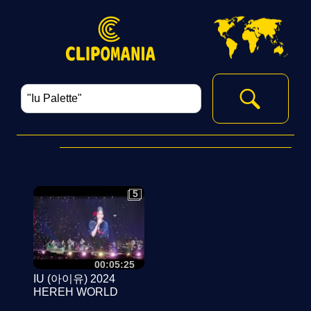
5
5
00:05:25
IU (아이유) 2024
HEREH WORLD
TOUR