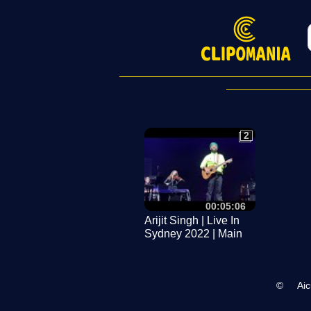
2
2
00:05:06
Arijit Singh | Live In
Sydney 2022 | Main
Tenu Samjhawan |
©
Ai