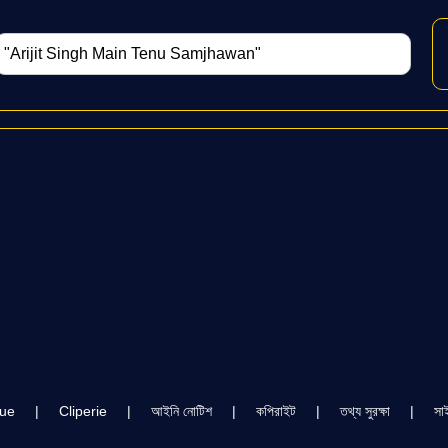
cue
|
Cliperie
|
আইনি নোটিশ
|
কপিরাইট
|
তথ্য সুরক্ষা
|
সা