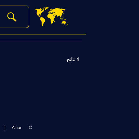
‏
لا نتائج.
|
Aicue
©